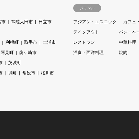
ジャンル
宮市
常陸太田市
日立市
アジアン・エスニック
カフェ
テイクアウト
パン・ベ
利根町
取手市
土浦市
レストラン
中華料理
阿見町
龍ケ崎市
洋食・西洋料理
焼肉
市
茨城町
市
境町
常総市
桜川市