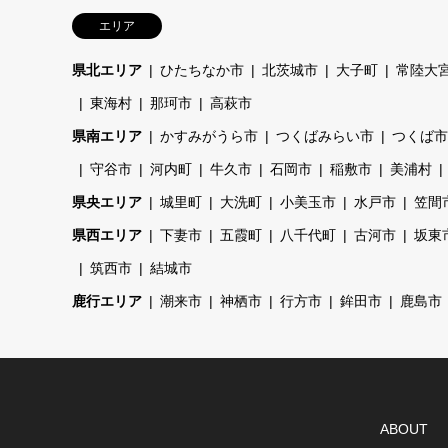
エリア
県北エリア
ひたちなか市
北茨城市
大子町
常陸大
東海村
那珂市
高萩市
県南エリア
かすみがうら市
つくばみらい市
つくば市
守谷市
河内町
牛久市
石岡市
稲敷市
美浦村
県央エリア
城里町
大洗町
小美玉市
水戸市
笠間
県西エリア
下妻市
五霞町
八千代町
古河市
坂東
筑西市
結城市
鹿行エリア
潮来市
神栖市
行方市
鉾田市
鹿島市
ABOUT