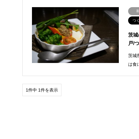
つ
茨城
戸/
茨城
は食
1件中 1件を表示