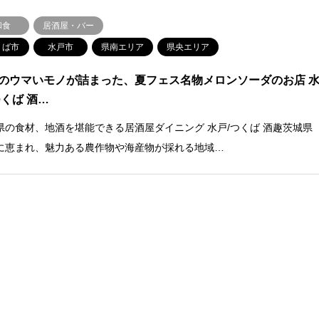
和食
居酒屋・バー
くば市
水戸市
県南エリア
県央エリア
のウマいモノが詰まった、夏フェス名物メロンソーダのお店 
つくば 酒…
県の食材、地酒を堪能できる居酒屋ダイニング 水戸/つくば 酒趣茨城県
に恵まれ、魅力ある農作物や海産物が採れる地域…