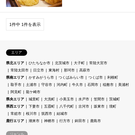
1件中 1件を表示
エリア
県北エリア
ひたちなか市
北茨城市
大子町
常陸大宮市
常陸太田市
日立市
東海村
那珂市
高萩市
県南エリア
かすみがうら市
つくばみらい市
つくば市
利根町
取手市
土浦市
守谷市
河内町
牛久市
石岡市
稲敷市
美浦村
阿見町
龍ケ崎市
県央エリア
城里町
大洗町
小美玉市
水戸市
笠間市
茨城町
県西エリア
下妻市
五霞町
八千代町
古河市
坂東市
境町
常総市
桜川市
筑西市
結城市
鹿行エリア
潮来市
神栖市
行方市
鉾田市
鹿島市
ジャンル