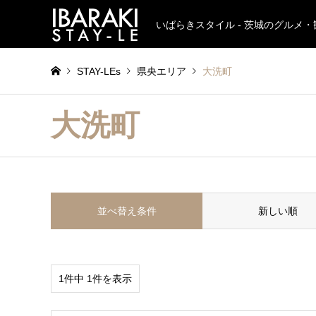
いばらきスタイル - 茨城のグルメ
STAY-LEs
県央エリア
大洗町
大洗町
並べ替え条件
新しい順
1件中 1件を表示