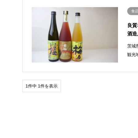
食
良質
酒造
茨城
観光
1件中 1件を表示