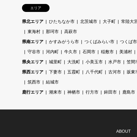
エリア
県北エリア
ひたちなか市
北茨城市
大子町
常陸大
東海村
那珂市
高萩市
県南エリア
かすみがうら市
つくばみらい市
つくば市
守谷市
河内町
牛久市
石岡市
稲敷市
美浦村
県央エリア
城里町
大洗町
小美玉市
水戸市
笠間
県西エリア
下妻市
五霞町
八千代町
古河市
坂東
筑西市
結城市
鹿行エリア
潮来市
神栖市
行方市
鉾田市
鹿島市
ABOUT