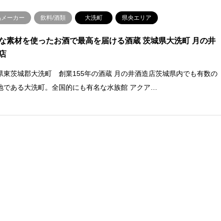
品メーカー
飲料/酒類
大洗町
県央エリア
な素材を使ったお酒で最高を届ける酒蔵 茨城県大洗町 月の井
店
県東茨城郡大洗町 創業155年の酒蔵 月の井酒造店茨城県内でも有数の
地である大洗町。全国的にも有名な水族館 アクア…