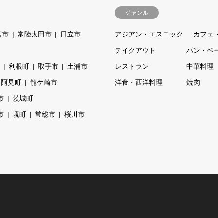
ジャンル
宮市
常陸太田市
日立市
アジアン・エスニック
カフェ
テイクアウト
パン・ベ
利根町
取手市
土浦市
レストラン
中華料理
阿見町
龍ケ崎市
洋食・西洋料理
焼肉
市
茨城町
市
境町
常総市
桜川市