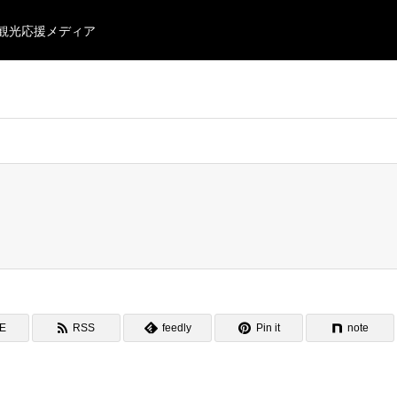
・観光応援メディア
NE
RSS
feedly
Pin it
note