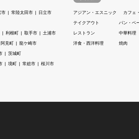
宮市
常陸太田市
日立市
アジアン・エスニック
カフェ
テイクアウト
パン・ベ
利根町
取手市
土浦市
レストラン
中華料理
阿見町
龍ケ崎市
洋食・西洋料理
焼肉
市
茨城町
市
境町
常総市
桜川市