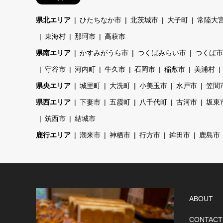
県北エリア
ひたちなか市
北茨城市
大子町
常陸大
東海村
那珂市
高萩市
県南エリア
かすみがうら市
つくばみらい市
つくば市
守谷市
河内町
牛久市
石岡市
稲敷市
美浦村
県央エリア
城里町
大洗町
小美玉市
水戸市
笠間
県西エリア
下妻市
五霞町
八千代町
古河市
坂東
筑西市
結城市
鹿行エリア
潮来市
神栖市
行方市
鉾田市
鹿島市
ABOUT
CONTACT