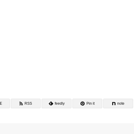
NE
RSS
feedly
Pin it
note