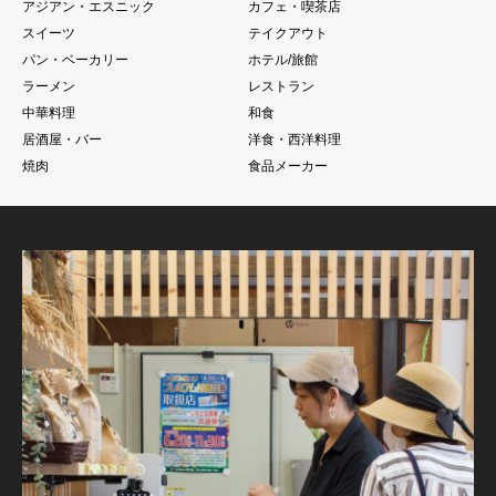
アジアン・エスニック
カフェ・喫茶店
スイーツ
テイクアウト
パン・ベーカリー
ホテル/旅館
ラーメン
レストラン
中華料理
和食
居酒屋・バー
洋食・西洋料理
焼肉
食品メーカー