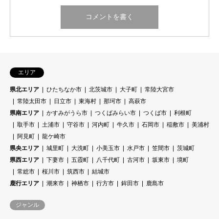
エリア
県北エリア
ひたちなか市
北茨城市
大子町
常陸大宮市
常陸太田市
日立市
東海村
那珂市
高萩市
県南エリア
かすみがうら市
つくばみらい市
つくば市
利根町
取手市
土浦市
守谷市
河内町
牛久市
石岡市
稲敷市
美浦村
阿見町
龍ケ崎市
県央エリア
城里町
大洗町
小美玉市
水戸市
笠間市
茨城町
県西エリア
下妻市
五霞町
八千代町
古河市
坂東市
境町
常総市
桜川市
筑西市
結城市
鹿行エリア
潮来市
神栖市
行方市
鉾田市
鹿島市
ジャンル