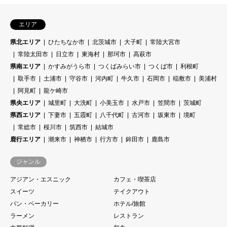
エリア
県北エリア
ひたちなか市
北茨城市
大子町
常陸大宮市
常陸太田市
日立市
東海村
那珂市
高萩市
県南エリア
かすみがうら市
つくばみらい市
つくば市
利根町
取手市
土浦市
守谷市
河内町
牛久市
石岡市
稲敷市
美浦村
阿見町
龍ケ崎市
県央エリア
城里町
大洗町
小美玉市
水戸市
笠間市
茨城町
県西エリア
下妻市
五霞町
八千代町
古河市
坂東市
境町
常総市
桜川市
筑西市
結城市
鹿行エリア
潮来市
神栖市
行方市
鉾田市
鹿島市
ジャンル
アジアン・エスニック
カフェ・喫茶店
スイーツ
テイクアウト
パン・ベーカリー
ホテル/旅館
ラーメン
レストラン