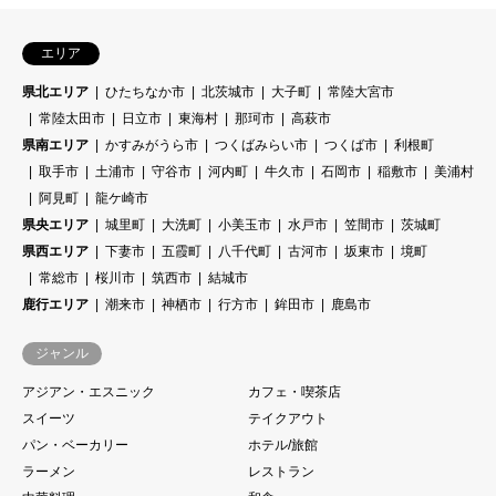
エリア
県北エリア
ひたちなか市
北茨城市
大子町
常陸大宮市
常陸太田市
日立市
東海村
那珂市
高萩市
県南エリア
かすみがうら市
つくばみらい市
つくば市
利根町
取手市
土浦市
守谷市
河内町
牛久市
石岡市
稲敷市
美浦村
阿見町
龍ケ崎市
県央エリア
城里町
大洗町
小美玉市
水戸市
笠間市
茨城町
県西エリア
下妻市
五霞町
八千代町
古河市
坂東市
境町
常総市
桜川市
筑西市
結城市
鹿行エリア
潮来市
神栖市
行方市
鉾田市
鹿島市
ジャンル
アジアン・エスニック
カフェ・喫茶店
スイーツ
テイクアウト
パン・ベーカリー
ホテル/旅館
ラーメン
レストラン