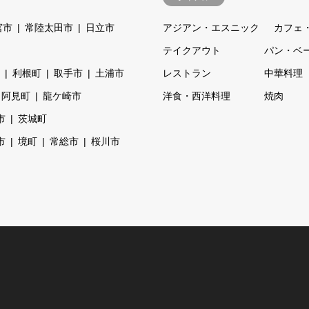
宮市
常陸太田市
日立市
アジアン・エスニック
カフェ
テイクアウト
パン・ベ
利根町
取手市
土浦市
レストラン
中華料理
阿見町
龍ケ崎市
洋食・西洋料理
焼肉
市
茨城町
市
境町
常総市
桜川市