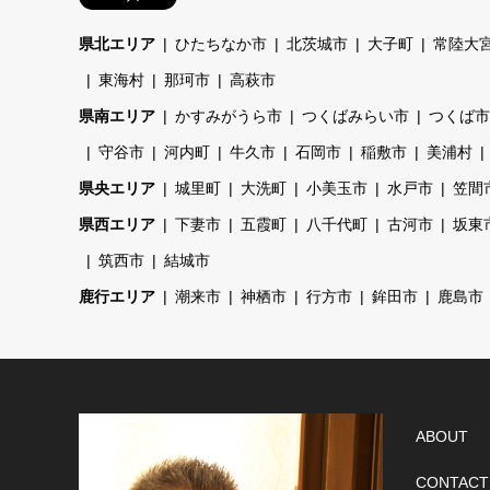
県北エリア
ひたちなか市
北茨城市
大子町
常陸大
東海村
那珂市
高萩市
県南エリア
かすみがうら市
つくばみらい市
つくば市
守谷市
河内町
牛久市
石岡市
稲敷市
美浦村
県央エリア
城里町
大洗町
小美玉市
水戸市
笠間
県西エリア
下妻市
五霞町
八千代町
古河市
坂東
筑西市
結城市
鹿行エリア
潮来市
神栖市
行方市
鉾田市
鹿島市
ABOUT
CONTACT