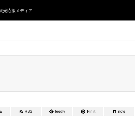
・観光応援メディア
NE
RSS
feedly
Pin it
note