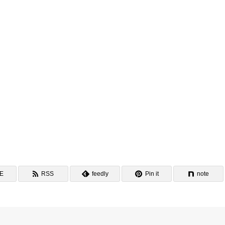
NE
RSS
feedly
Pin it
note