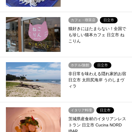
カフェ・喫茶店
日立市
猫好きにはたまらない！全国で
も珍しい猫本カフェ 日立市 ね
こりん
ホテル/旅館
日立市
非日常を味わえる隠れ家的お宿
日立市 太田尻海岸 うのしまヴ
ィラ
イタリア料理
日立市
茨城県産食材のイタリアンレス
トラン 日立市 Cucina NORD
IBAR…