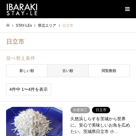
STAY-LEs
県北エリア
日立市
日立市
並べ替え条件
新しい順
古い順
閲覧数順
4件中 1〜4件を表示
水産加工
日立市
久慈浜しらすを茨城から世界
に。安心で美味しいお魚を広め
たい。茨城県日立市 小…