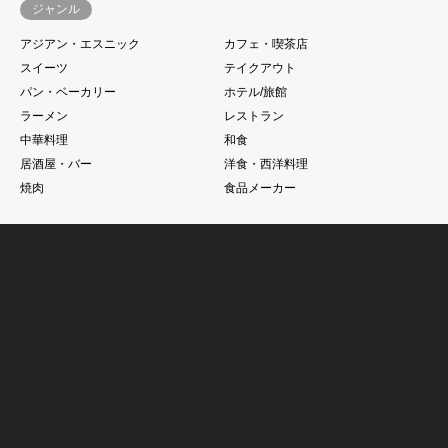
ジャンル
アジアン・エスニック
カフェ・喫茶店
スイーツ
テイクアウト
パン・ベーカリー
ホテル/旅館
ラーメン
レストラン
中華料理
和食
居酒屋・バー
洋食・西洋料理
焼肉
食品メーカー