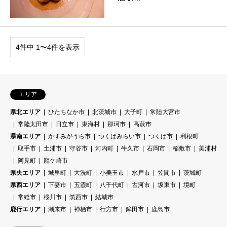
4件中 1〜4件を表示
エリア
県北エリア
ひたちなか市
北茨城市
大子町
常陸大宮市
常陸太田市
日立市
東海村
那珂市
高萩市
県南エリア
かすみがうら市
つくばみらい市
つくば市
利根町
取手市
土浦市
守谷市
河内町
牛久市
石岡市
稲敷市
美浦村
阿見町
龍ケ崎市
県央エリア
城里町
大洗町
小美玉市
水戸市
笠間市
茨城町
県西エリア
下妻市
五霞町
八千代町
古河市
坂東市
境町
常総市
桜川市
筑西市
結城市
鹿行エリア
潮来市
神栖市
行方市
鉾田市
鹿島市