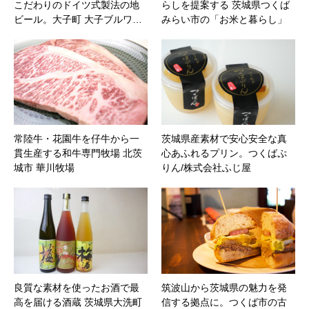
こだわりのドイツ式製法の地
らしを提案する 茨城県つくば
ビール。大子町 大子ブルワ…
みらい市の「お米と暮らし」
常陸牛・花園牛を仔牛から一
茨城県産素材で安心安全な真
貫生産する和牛専門牧場 北茨
心あふれるプリン。つくばぷ
城市 華川牧場
りん/株式会社ふじ屋
良質な素材を使ったお酒で最
筑波山から茨城県の魅力を発
高を届ける酒蔵 茨城県大洗町
信する拠点に。つくば市の古