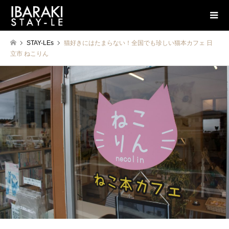
STAY-LEs
猫好きにはたまらない！全国でも珍しい猫本カフェ 日
立市 ねこりん