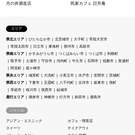
月の井酒造店
民家カフェ 日升庵
エリア
県北エリア
ひたちなか市
北茨城市
大子町
常陸大宮市
常陸太田市
日立市
東海村
那珂市
高萩市
県南エリア
かすみがうら市
つくばみらい市
つくば市
利根町
取手市
土浦市
守谷市
河内町
牛久市
石岡市
稲敷市
美浦村
阿見町
龍ケ崎市
県央エリア
城里町
大洗町
小美玉市
水戸市
笠間市
茨城町
県西エリア
下妻市
五霞町
八千代町
古河市
坂東市
境町
常総市
桜川市
筑西市
結城市
鹿行エリア
潮来市
神栖市
行方市
鉾田市
鹿島市
ジャンル
アジアン・エスニック
カフェ・喫茶店
スイーツ
テイクアウト