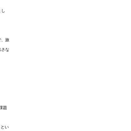
まし
で、旅
出さな
課題
、とい