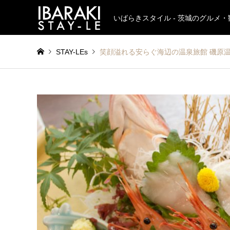
いばらきスタイル - 茨城のグルメ
STAY-LEs
笑顔溢れる安らぐ海辺の温泉旅館 磯原