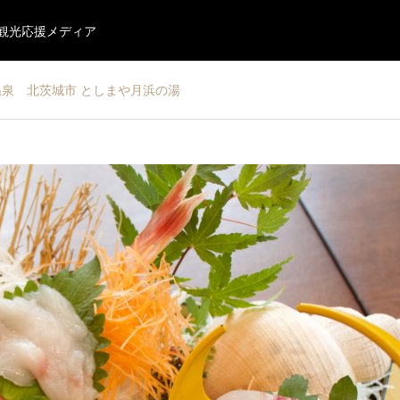
・観光応援メディア
温泉 北茨城市 としまや月浜の湯