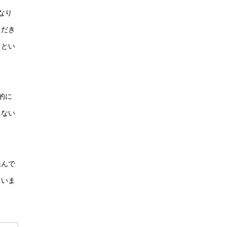
なり
ただき
トとい
的に
にない
挟んで
ていま