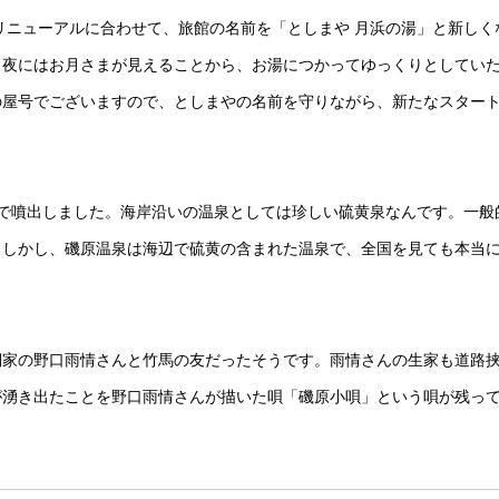
。リニューアルに合わせて、旅館の名前を「としまや 月浜の湯」と新しく
、夜にはお月さまが見えることから、お湯につかってゆっくりとしてい
の屋号でございますので、としまやの名前を守りながら、新たなスター
で噴出しました。海岸沿いの温泉としては珍しい硫黄泉なんです。一般
。しかし、磯原温泉は海辺で硫黄の含まれた温泉で、全国を見ても本当
詞家の野口雨情さんと竹馬の友だったそうです。雨情さんの生家も道路
が湧き出たことを野口雨情さんが描いた唄「磯原小唄」という唄が残っ