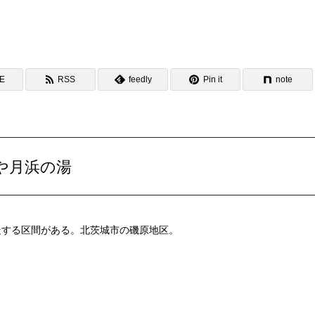
NE
RSS
feedly
Pin it
note
や月浜の湯
走する区間がある。北茨城市の磯原地区。