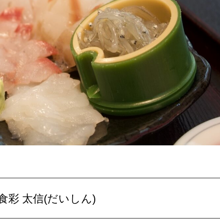
彩 太信(だいしん)