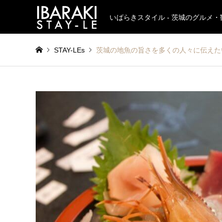
いばらきスタイル - 茨城のグルメ
STAY-LEs
茨城の地魚の旨さを多くの人々に伝えた