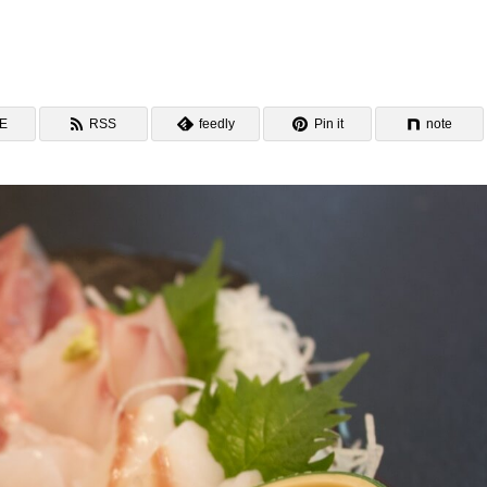
NE
RSS
feedly
Pin it
note