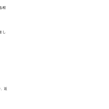
る程
まし
で、近